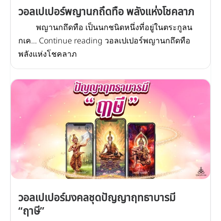
วอลเปเปอร์พญานกถึดทือ พลังแห่งโชคลาภ
พญานกถึดทือ เป็นนกชนิดหนึ่งที่อยู่ในตระกูลน
กเค… Continue reading วอลเปเปอร์พญานกถึดทือ
พลังแห่งโชคลาภ
วอลเปเปอร์มงคลชุดปัญญาฤทธาบารมี
“ฤาษี”