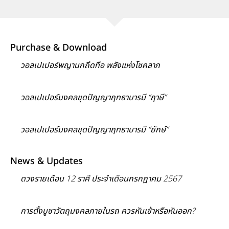
Purchase & Download
วอลเปเปอร์พญานกถึดทือ พลังแห่งโชคลาภ
วอลเปเปอร์มงคลชุดปัญญาฤทธาบารมี “ฤาษี”
วอลเปเปอร์มงคลชุดปัญญาฤทธาบารมี “ยักษ์”
News & Updates
ดวงรายเดือน 12 ราศี ประจำเดือนกรกฎาคม 2567
การตั้งบูชาวัตถุมงคลภายในรถ ควรหันเข้าหรือหันออก?