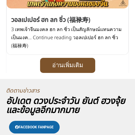
วอลเปเปอร์ ฮก ลก ซิ่ว (福禄寿)
3 เทพเจ้าจีนมงคล ฮก ลก ซิ่ว เป็นสัญลักษณ์แทนความ
เป็นมงค… Continue reading วอลเปเปอร์ ฮก ลก ซิ่ว
(福禄寿)
อ่านเพิ่มเติม
ติดตามข่าวสาร
อัปเดต ดวงประจำวัน ยันต์ ฮวงจุ้ย
และข้อมูลอีกมากมาย
FACEBOOK FANPAGE