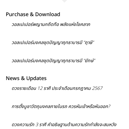
Purchase & Download
วอลเปเปอร์พญานกถึดทือ พลังแห่งโชคลาภ
วอลเปเปอร์มงคลชุดปัญญาฤทธาบารมี “ฤาษี”
วอลเปเปอร์มงคลชุดปัญญาฤทธาบารมี “ยักษ์”
News & Updates
ดวงรายเดือน 12 ราศี ประจำเดือนกรกฎาคม 2567
การตั้งบูชาวัตถุมงคลภายในรถ ควรหันเข้าหรือหันออก?
ดวงความรัก 3 ราศี คำอธิษฐานด้านความรักกำลังจะสมหวัง