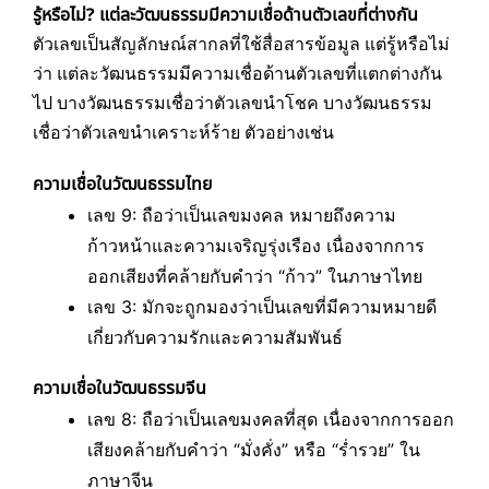
รู้หรือไม่? แต่ละวัฒนธรรมมีความเชื่อด้านตัวเลขที่ต่างกัน
ตัวเลขเป็นสัญลักษณ์สากลที่ใช้สื่อสารข้อมูล แต่รู้หรือไม่
ว่า แต่ละวัฒนธรรมมีความเชื่อด้านตัวเลขที่แตกต่างกัน
ไป บางวัฒนธรรมเชื่อว่าตัวเลขนำโชค บางวัฒนธรรม
เชื่อว่าตัวเลขนำเคราะห์ร้าย ตัวอย่างเช่น
ความเชื่อในวัฒนธรรมไทย
เลข 9: ถือว่าเป็นเลขมงคล หมายถึงความ
ก้าวหน้าและความเจริญรุ่งเรือง เนื่องจากการ
ออกเสียงที่คล้ายกับคำว่า “ก้าว” ในภาษาไทย
เลข 3: มักจะถูกมองว่าเป็นเลขที่มีความหมายดี
เกี่ยวกับความรักและความสัมพันธ์
ความเชื่อในวัฒนธรรมจีน
เลข 8: ถือว่าเป็นเลขมงคลที่สุด เนื่องจากการออก
เสียงคล้ายกับคำว่า “มั่งคั่ง” หรือ “ร่ำรวย” ใน
ภาษาจีน