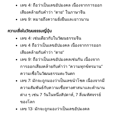
เลข 4: ถือว่าเป็นเลขอัปมงคล เนื่องจากการออก
เสียงคล้ายกับคำว่า “ตาย” ในภาษาจีน
เลข 9: หมายถึงความยั่งยืนและยาวนาน
ความเชื่อในวัฒนธรรมญี่ปุ่น
เลข 4: เช่นเดียวกับในวัฒนธรรมจีน
เลข 4 ถือว่าเป็นเลขอัปมงคล เนื่องจากการออก
เสียงคล้ายกับคำว่า “ตาย”
เลข 9: ถือว่าเป็นเลขอัปมงคลเช่นกัน เนื่องจาก
การออกเสียงคล้ายกับคำว่า “ความทุกข์ทรมาน”
ความเชื่อในวัฒนธรรมตะวันตก
เลข 7: มักจะถูกมองว่าเป็นเลขนำโชค เนื่องจากมี
ความสัมพันธ์กับความเชื่อทางศาสนาและตำนาน
ต่าง ๆ เช่น 7 วันในหนึ่งสัปดาห์, 7 สิ่งมหัศจรรย์
ของโลก
เลข 13: มักจะถูกมองว่าเป็นเลขอัปมงคล