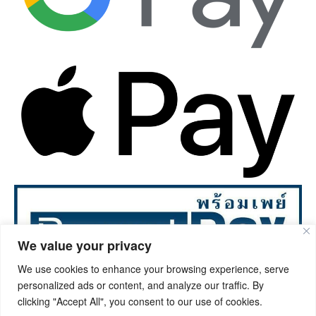
We value your privacy
We use cookies to enhance your browsing experience, serve
personalized ads or content, and analyze our traffic. By
©2023. Ongphrawallpaper.com All rights reserved.
clicking "Accept All", you consent to our use of cookies.