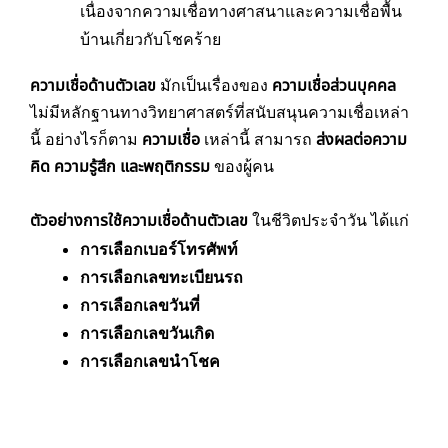
เนื่องจากความเชื่อทางศาสนาและความเชื่อพื้น
บ้านเกี่ยวกับโชคร้าย
ความเชื่อด้านตัวเลข
มักเป็นเรื่องของ
ความเชื่อส่วนบุคคล
ไม่มีหลักฐานทางวิทยาศาสตร์ที่สนับสนุนความเชื่อเหล่า
นี้ อย่างไรก็ตาม
ความเชื่อ
เหล่านี้ สามารถ
ส่งผลต่อความ
คิด
ความรู้สึก
และพฤติกรรม
ของผู้คน
ตัวอย่างการใช้ความเชื่อด้านตัวเลข
ในชีวิตประจำวัน ได้แก่
การเลือกเบอร์โทรศัพท์
การเลือกเลขทะเบียนรถ
การเลือกเลขวันที่
การเลือกเลขวันเกิด
การเลือกเลขนำโชค