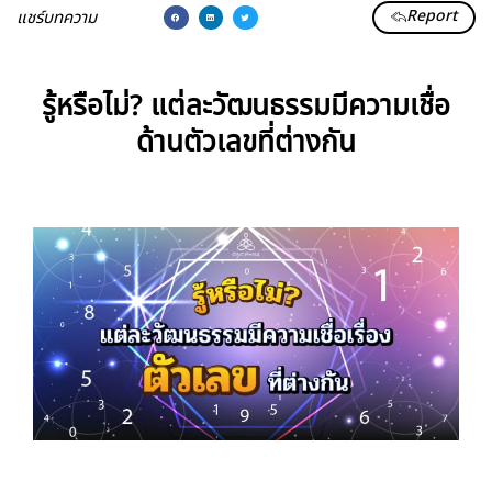
Report
แชร์บทความ
รู้หรือไม่? แต่ละวัฒนธรรมมีความเชื่อ
ด้านตัวเลขที่ต่างกัน