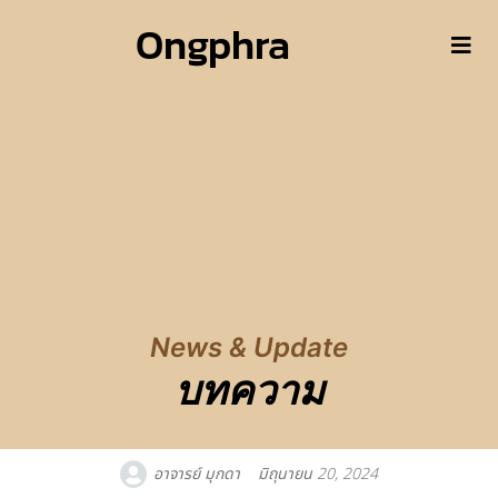
Ongphra
News & Update
บทความ
อาจารย์ มุกดา
มิถุนายน 20, 2024