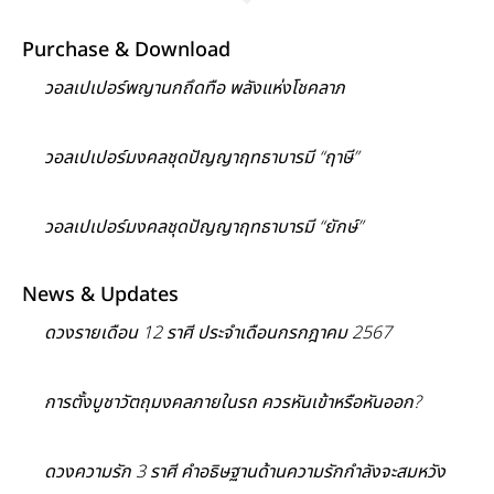
Purchase & Download
วอลเปเปอร์พญานกถึดทือ พลังแห่งโชคลาภ
วอลเปเปอร์มงคลชุดปัญญาฤทธาบารมี “ฤาษี”
วอลเปเปอร์มงคลชุดปัญญาฤทธาบารมี “ยักษ์”
News & Updates
ดวงรายเดือน 12 ราศี ประจำเดือนกรกฎาคม 2567
การตั้งบูชาวัตถุมงคลภายในรถ ควรหันเข้าหรือหันออก?
ดวงความรัก 3 ราศี คำอธิษฐานด้านความรักกำลังจะสมหวัง