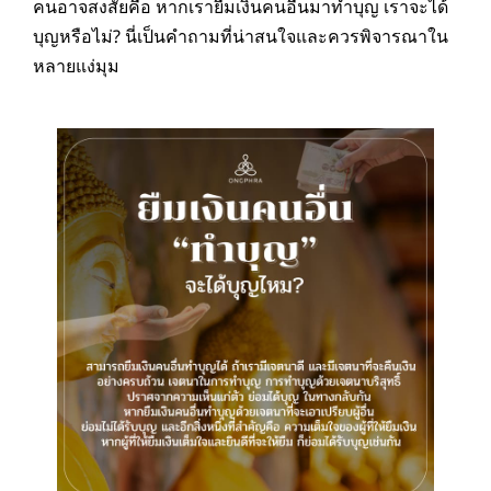
คนอาจสงสัยคือ หากเรายืมเงินคนอื่นมาทำบุญ เราจะได้
บุญหรือไม่? นี่เป็นคำถามที่น่าสนใจและควรพิจารณาใน
หลายแง่มุม