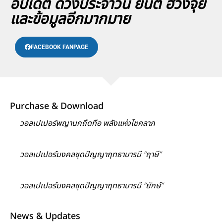
อัปเดต ดวงประจำวัน ยันต์ ฮวงจุ้ย
และข้อมูลอีกมากมาย
FACEBOOK FANPAGE
Purchase & Download
วอลเปเปอร์พญานกถึดทือ พลังแห่งโชคลาภ
วอลเปเปอร์มงคลชุดปัญญาฤทธาบารมี “ฤาษี”
วอลเปเปอร์มงคลชุดปัญญาฤทธาบารมี “ยักษ์”
News & Updates