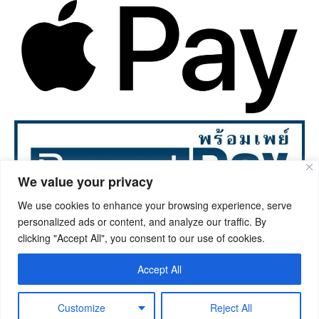
We value your privacy
We use cookies to enhance your browsing experience, serve
personalized ads or content, and analyze our traffic. By
©2023. Ongphrawallpaper.com All rights reserved.
clicking "Accept All", you consent to our use of cookies.
Accept All
ไทย
English
简体中文
中國傳統的）
Customize
Reject All
Bahasa Indonesia
ພາສາລາວ
ဗမာစာ
Tiếng Việt