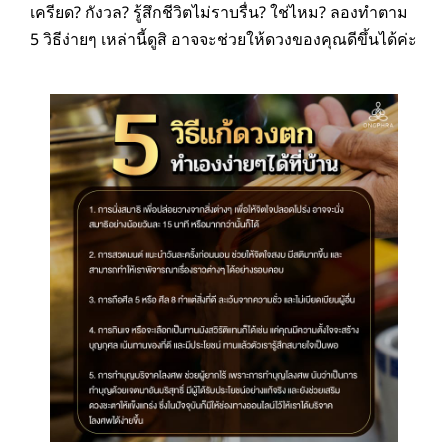
เครียด? กังวล? รู้สึกชีวิตไม่ราบรื่น? ใช่ไหม? ลองทำตาม
5 วิธีง่ายๆ เหล่านี้ดูสิ อาจจะช่วยให้ดวงของคุณดีขึ้นได้ค่ะ