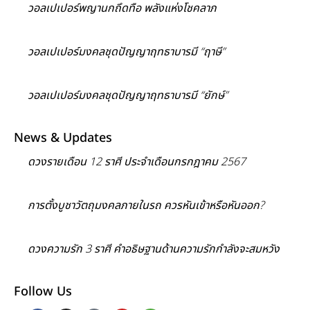
วอลเปเปอร์พญานกถึดทือ พลังแห่งโชคลาภ
วอลเปเปอร์มงคลชุดปัญญาฤทธาบารมี “ฤาษี”
วอลเปเปอร์มงคลชุดปัญญาฤทธาบารมี “ยักษ์”
News & Updates
ดวงรายเดือน 12 ราศี ประจำเดือนกรกฎาคม 2567
การตั้งบูชาวัตถุมงคลภายในรถ ควรหันเข้าหรือหันออก?
ดวงความรัก 3 ราศี คำอธิษฐานด้านความรักกำลังจะสมหวัง
Follow Us