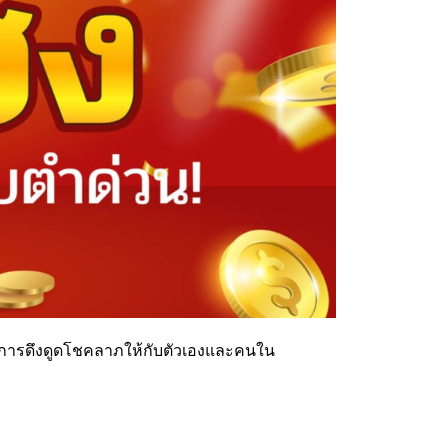
งการดึงดูดโชคลาภให้กับตัวเองและคนใน