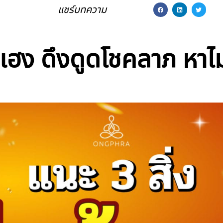
แชร์บทความ
้วเฮง ดึงดูดโชคลาภ หาไ