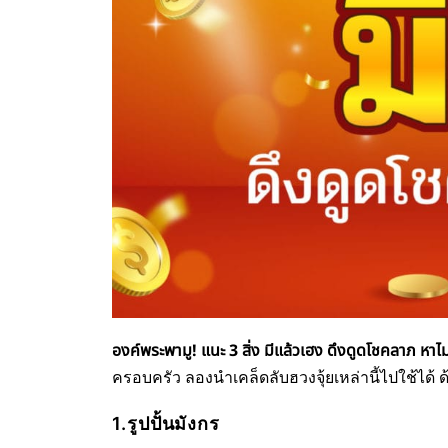
องค์พระพามู! แนะ 3 สิ่ง มีแล้วเฮง ดึงดูดโชคลาภ หาไ
ครอบครัว ลองนำเคล็ดลับฮวงจุ้ยเหล่านี้ไปใช้ได้ 
1.รูปปั้นมังกร