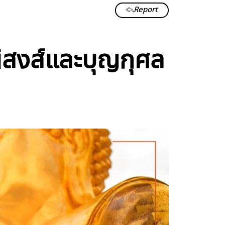
Report
นิสงส์และบุญกุศล