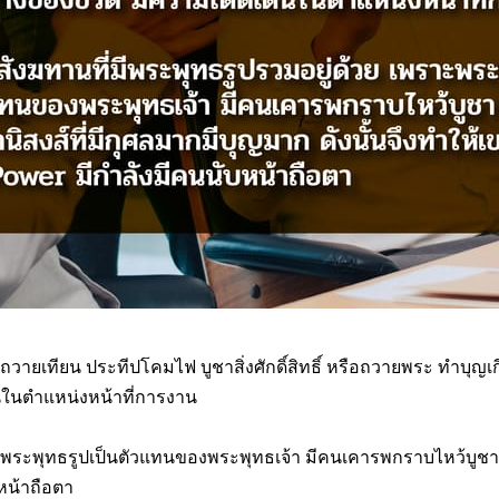
ง ถวายเทียน ประทีปโคมไฟ บูชาสิ่งศักดิ์สิทธิ์ หรือถวายพระ ทำบุญเ
่นในตำแหน่งหน้าที่การงาน
ะพระพุทธรูปเป็นตัวแทนของพระพุทธเจ้า มีคนเคารพกราบไหว้บูชา แล
บหน้าถือตา