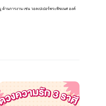
ู
ด้านการงาน เช่น วอลเปเปอร์พระพิฆเนศ องค์