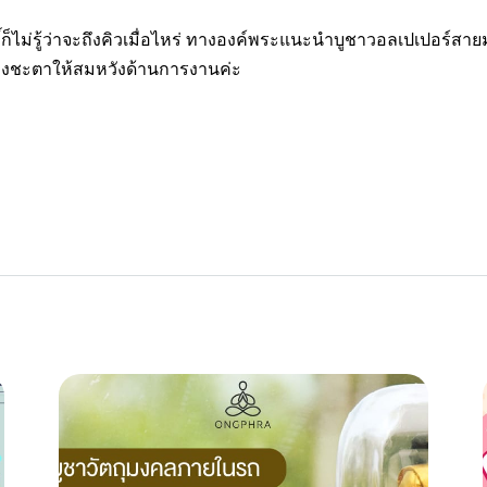
ิ์ก็ไม่รู้ว่าจะถึงคิวเมื่อไหร่ ทางองค์พระแนะนำบูชา
วอลเปเปอร์สายม
มดวงชะตาให้สมหวังด้านการงานค่ะ