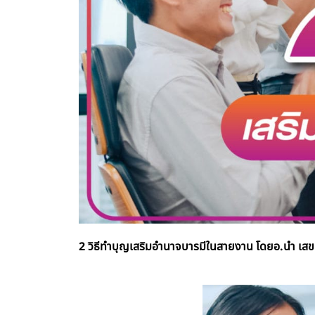
2 วิธีทำบุญเสริมอำนาจบารมีในสายงาน โดยอ.นำ เสขบุ