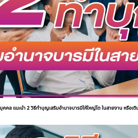
คคล แนะนำ 2 วิธีทำบุญเสริมอำนาจบารมีให้ใหญ่โต ในสายงาน หรือเติบโ