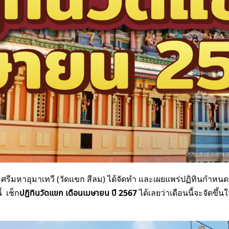
รีมหาอุมาเทวี (วัดแขก สีลม) ได้จัดทำ และเผยแพร่ปฏิทินกำหนดก
้ เช็ก
ปฏิทินวัดแขก เดือนเมษายน ปี 2567
ได้เลยว่าเดือนนี้จะจัดขึ้