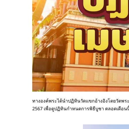
ทางองค์พระได้นำปฏิทินวัดแขกอ้างอิงโดยวัดพระศ
2567 เพื่อดูปฏิทินกำหนดการพิธีบูชา ตลอดเดือนนี