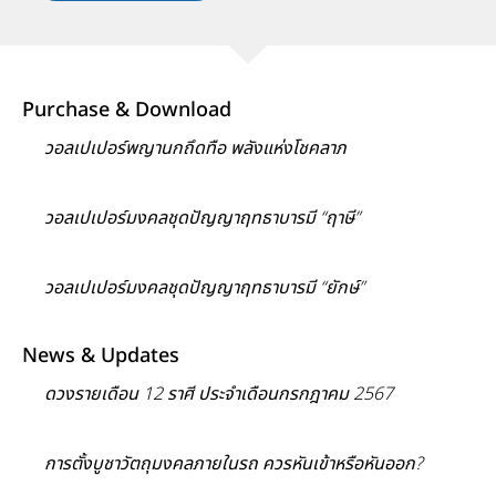
Purchase & Download
วอลเปเปอร์พญานกถึดทือ พลังแห่งโชคลาภ
วอลเปเปอร์มงคลชุดปัญญาฤทธาบารมี “ฤาษี”
วอลเปเปอร์มงคลชุดปัญญาฤทธาบารมี “ยักษ์”
News & Updates
ดวงรายเดือน 12 ราศี ประจำเดือนกรกฎาคม 2567
การตั้งบูชาวัตถุมงคลภายในรถ ควรหันเข้าหรือหันออก?