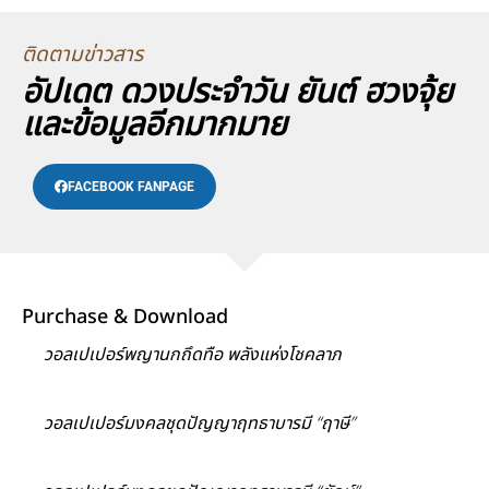
ติดตามข่าวสาร
อัปเดต ดวงประจำวัน ยันต์ ฮวงจุ้ย
และข้อมูลอีกมากมาย
FACEBOOK FANPAGE
Purchase & Download
วอลเปเปอร์พญานกถึดทือ พลังแห่งโชคลาภ
วอลเปเปอร์มงคลชุดปัญญาฤทธาบารมี “ฤาษี”