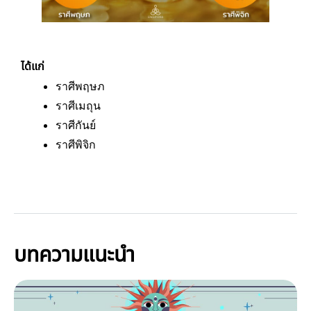
ได้แก่
ราศีพฤษภ
ราศีเมถุน
ราศีกันย์
ราศีพิจิก
บทความแนะนำ