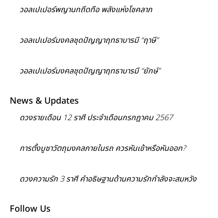
วอลเปเปอร์พญานกถึดทือ พลังแห่งโชคลาภ
วอลเปเปอร์มงคลชุดปัญญาฤทธาบารมี “ฤาษี”
วอลเปเปอร์มงคลชุดปัญญาฤทธาบารมี “ยักษ์”
News & Updates
ดวงรายเดือน 12 ราศี ประจำเดือนกรกฎาคม 2567
การตั้งบูชาวัตถุมงคลภายในรถ ควรหันเข้าหรือหันออก?
ดวงความรัก 3 ราศี คำอธิษฐานด้านความรักกำลังจะสมหวัง
Follow Us