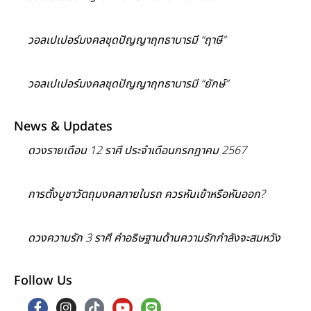
วอลเปเปอร์มงคลชุดปัญญาฤทธาบารมี “ฤาษี”
วอลเปเปอร์มงคลชุดปัญญาฤทธาบารมี “ยักษ์”
News & Updates
ดวงรายเดือน 12 ราศี ประจำเดือนกรกฎาคม 2567
การตั้งบูชาวัตถุมงคลภายในรถ ควรหันเข้าหรือหันออก?
ดวงความรัก 3 ราศี คำอธิษฐานด้านความรักกำลังจะสมหวัง
Follow Us