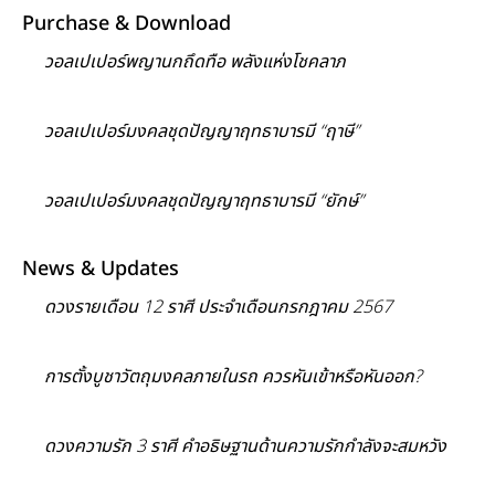
Purchase & Download
วอลเปเปอร์พญานกถึดทือ พลังแห่งโชคลาภ
วอลเปเปอร์มงคลชุดปัญญาฤทธาบารมี “ฤาษี”
วอลเปเปอร์มงคลชุดปัญญาฤทธาบารมี “ยักษ์”
News & Updates
ดวงรายเดือน 12 ราศี ประจำเดือนกรกฎาคม 2567
การตั้งบูชาวัตถุมงคลภายในรถ ควรหันเข้าหรือหันออก?
ดวงความรัก 3 ราศี คำอธิษฐานด้านความรักกำลังจะสมหวัง