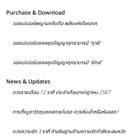
Purchase & Download
วอลเปเปอร์พญานกถึดทือ พลังแห่งโชคลาภ
วอลเปเปอร์มงคลชุดปัญญาฤทธาบารมี “ฤาษี”
วอลเปเปอร์มงคลชุดปัญญาฤทธาบารมี “ยักษ์”
News & Updates
ดวงรายเดือน 12 ราศี ประจำเดือนกรกฎาคม 2567
การตั้งบูชาวัตถุมงคลภายในรถ ควรหันเข้าหรือหันออก?
ดวงความรัก 3 ราศี คำอธิษฐานด้านความรักกำลังจะสมหวัง