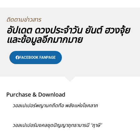
ติดตามข่าวสาร
อัปเดต ดวงประจำวัน ยันต์ ฮวงจุ้ย
และข้อมูลอีกมากมาย
FACEBOOK FANPAGE
Purchase & Download
วอลเปเปอร์พญานกถึดทือ พลังแห่งโชคลาภ
วอลเปเปอร์มงคลชุดปัญญาฤทธาบารมี “ฤาษี”