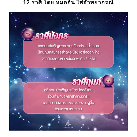
12 ราศี โดย หมออ้น ไพ่จ๋าพยากรณ์