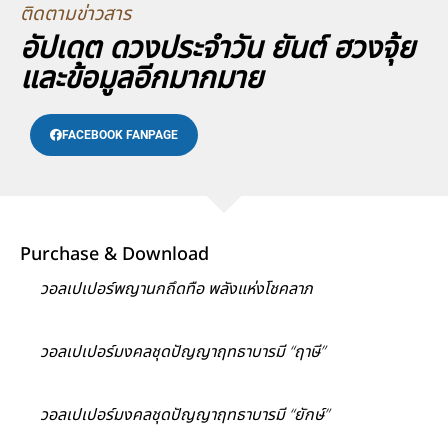
ติดตามข่าวสาร
อัปเดต ดวงประจำวัน ยันต์ ฮวงจุ้ย
และข้อมูลอีกมากมาย
FACEBOOK FANPAGE
Purchase & Download
วอลเปเปอร์พญานกถึดทือ พลังแห่งโชคลาภ
วอลเปเปอร์มงคลชุดปัญญาฤทธาบารมี “ฤาษี”
วอลเปเปอร์มงคลชุดปัญญาฤทธาบารมี “ยักษ์”