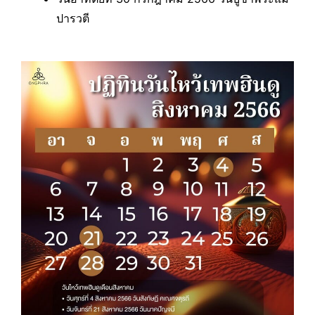
ปารวตี