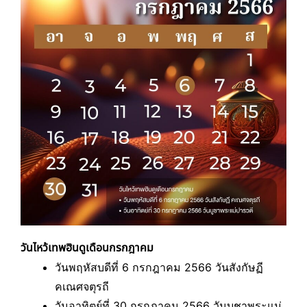
วันไหว้เทพฮินดูเดือนกรกฎาคม
วันพฤหัสบดีที่ 6 กรกฎาคม 2566 วันสังกัษฏี
คเณศจตุรถี
วันอาทิตย์ที่ 30 กรกฎาคม 2566 วันบูชาพระแม่