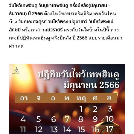
วันไหว้เทพฮินดู วันบูชาเทพฮินดู ครึ่งปีหลัง(มิถุนายน –
ธันวาคม) ปี 2566
ต้องไหว้ขอพรเสริมสิริมงคลวันไหน
บ้าง
วัน
คเณศจตุรถี วันไหว้พระแม่อุมาเทวี
วันไหว้พระแม่
ลักษมี
หรือเทศกาล
นวราตรี
ตรงกับวันใดบ้างในปีนี้ ทาง
เพจมีปฏิทินเทพฮินดู ครึ่งปีหลัง ปี 2566 แบบรายเดือนมา
ฝากค่ะ