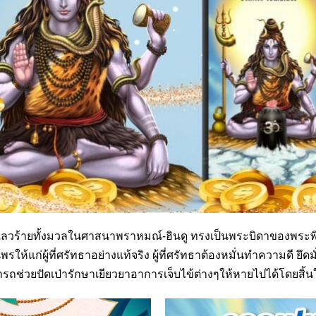
่งเลวร้ายทั้งมวลในศาสนาพราหมณ์-ฮินดู ทรงเป็นพระบิดาของพร
ให้แก่ผู้ที่ศรัทธาอย่างแท้จริง ผู้ที่ศรัทธาต้องหมั่นทำความดี ยึ
มารถช่วยปัดเป่ารักษาเยียวยาอาการเจ็บไข้ต่างๆให้หายไปได้โดยสิ้น