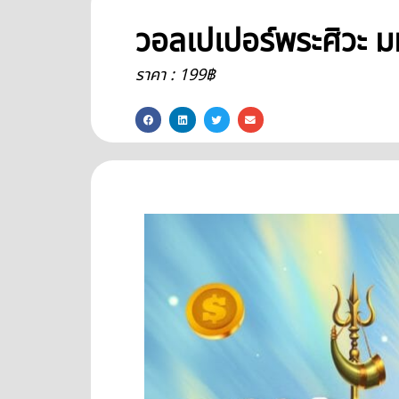
วอลเปเปอร์พระศิวะ ม
ราคา : 199฿