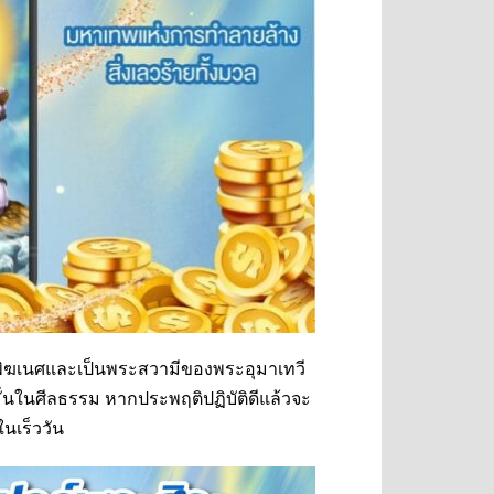
ะพิฆเนศและเป็นพระสวามีของพระอุมาเทวี
ดมั่นในศีลธรรม หากประพฤติปฏิบัติดีแล้วจะ
ในเร็ววัน