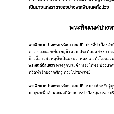
เป็นปางแห่งราชาของปางพระพิฆเนศทั้งปวง
พระพิฆเนศปางพร
พระพิฆเนศปางพระเหรัมภะ คณปติ
ปางที่ปกป้องสำคั
ต่าง ๆ และอีกเศียรอยู่ด้านบน ประทับบนพระวาหน
บ้างที่อาจพบหนูซึ่งเป็นพระวาหนะโดยทั่วไปของพ
พระหัตถ์ด้านขวา
ทรงลูกประคำ ทรงให้พร บ่วงบาศ
หรือทำร้ายจากศัตรู ทรงโปรยทรัพย์
พระพิฆเนศปางพระเหรัมภะ คณปติ
เหมาะสำหรับผู้บู
มาบูชาเพื่ออำนวยผลดีด้านการปกป้องคุ้มครองบร