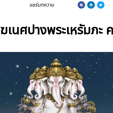
แชร์บทความ
ิฆเนศปางพระเหรัมภะ 