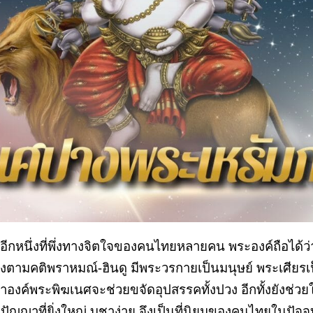
ีกหนึ่งที่พึ่งทางจิตใจของคนไทยหลายคน พระองค์ถือได้ว่า
ค์หนึ่งตามคติพราหมณ์-ฮินดู มีพระวรกายเป็นมนุษย์ พระเศ
อว่าองค์พระพิฆเนศจะช่วยขจัดอุปสรรคทั้งปวง อีกทั้งยังช่ว
ัญญาที่ยิ่งใหญ่ บูชาง่าย จึงเป็นที่นิยมของคนไทยในปัจจุ