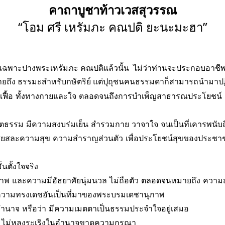
คาถาบูชาท้าวเวสสุวรรณ
“โอม ศรี เหรัมภะ คณปติ ยะนะมะฮา”
ดยเฉพาะปางพระเหรัมภะ คณปติแล้วนั้น ไม่ว่าท่านจะประกอบอาชี
ายถึง ธรรมะสำหรับกษัตริย์ แต่ปุถุชนคนธรรมดาก็สามารถนำมาปฏิบ
้อเฟื้อ ทั้งทางกายและใจ ตลอดจนถึงการบำเพ็ญสาธารณประโยชน์
ิตธรรม มีความสงบร่มเย็น สำรวมกาย วาจาใจ จนเป็นที่เคารพนั
สียสละความสุข ความสำราญส่วนตัว เพื่อประโยชน์สุขของประชาช
นตั้งใจจริง
และความมีอัธยาศัยนุ่มนวล ไม่ถือตัว ตลอดจนหมายถึง ความสง่า
ความทรงเดชอันเป็นที่มาของพระบรมเดชานุภาพ
อำนาจ หรือว่า มีความเมตตาเป็นธรรมประจำใจอยู่เสมอ
ี่ ไม่หลงระเริงในอำนาจขาดความกรุณา