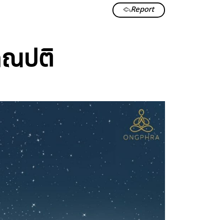
Report
คณปติ