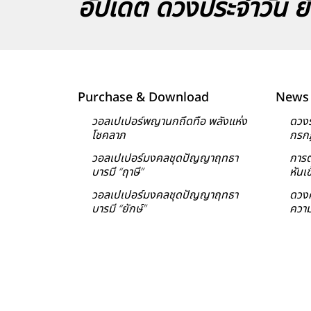
อัปเดต ดวงประจำวัน ยั
Purchase & Download
News 
วอลเปเปอร์พญานกถึดทือ พลังแห่ง
ดวงร
โชคลาภ
กรก
วอลเปเปอร์มงคลชุดปัญญาฤทธา
การต
บารมี “ฤาษี”
หันเ
วอลเปเปอร์มงคลชุดปัญญาฤทธา
ดวงค
บารมี “ยักษ์”
ความ