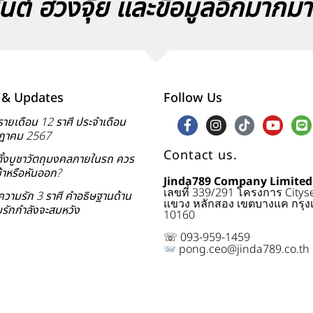
นต์ ฮวงจุ้ย และข้อมูลอีกมากม
& Updates
Follow Us
ายเดือน 12 ราศี ประจำเดือน
ฎาคม 2567
Contact us.
ั้งบูชาวัตถุมงคลภายในรถ ควร
ข้าหรือหันออก?
Jinda789 Company Limited
เลขที่ 339/291 โครงการ City
วามรัก 3 ราศี คำอธิษฐานด้าน
แขวง หลักสอง เขตบางแค กรุง
รักกำลังจะสมหวัง
10160
☏ 093-959-1459
pong.ceo@jinda789.co.th