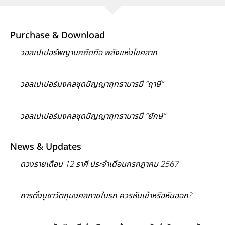
Purchase & Download
วอลเปเปอร์พญานกถึดทือ พลังแห่งโชคลาภ
วอลเปเปอร์มงคลชุดปัญญาฤทธาบารมี “ฤาษี”
วอลเปเปอร์มงคลชุดปัญญาฤทธาบารมี “ยักษ์”
News & Updates
ดวงรายเดือน 12 ราศี ประจำเดือนกรกฎาคม 2567
การตั้งบูชาวัตถุมงคลภายในรถ ควรหันเข้าหรือหันออก?