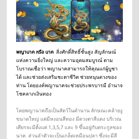
พญานาค หรือ นาค
สิ่งศักดิ์สิทธิ์ชั้นสูง สัญลักษณ์
แห่งความยิ่งใหญ่ และความอุดมสมบูรณ์ ตาม
โบราณเชื่อว่า พญานาคสามารถให้คุณแก่ผู้บูชา
ได้ และช่วยส่งเสริมชะตาชีวิต ช่วยหนุนดวงของ
ท่าน โดยองค์พญานาคจะช่วยประพรบารมี อำนาจ
โชคลาภเงินทอง
โดยพญานาคถือเป็นสัตว์ในตำนาน ลักษณะคล้ายงู
ขนาดใหญ่ แต่มีหงอนสีทอง มีดวงตาสีแดง บริเวณ
เศียรจะมีตั้งแต่ 1,3,5,7 และ 9 ขึ้นอยู่กับตระกูลของ
นาค ส่วนลำตัวจะเป็นเกล็ดเหมือนปลา ซึ่งจะมีสี