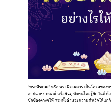
“พระพิฆเนศ” หรือ พระพิฆเนศวร เป็นโอรสของพระ
ศาสนาพราหมณ์ หรือฮินดู ซึ่งคนไทยรู้จักกันดี ด้
ขัดข้องต่างๆให้ รวมทั้งอำนวยความสำเร็จให้แก่ก