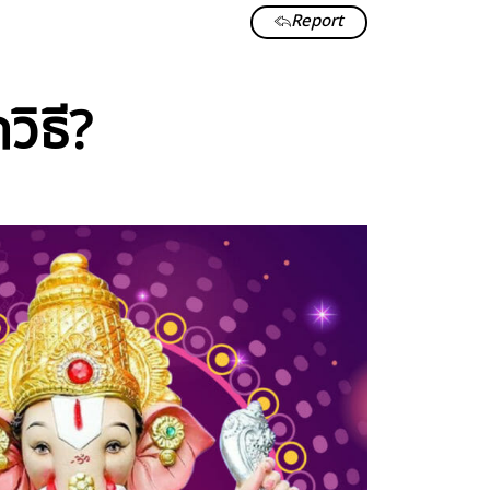
Report
วิธี?