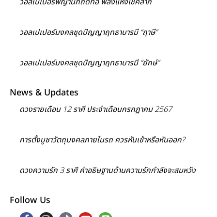
วอลเปเปอร์พญานกถึดทือ พลังแห่งโชคลาภ
วอลเปเปอร์มงคลชุดปัญญาฤทธาบารมี “ฤาษี”
วอลเปเปอร์มงคลชุดปัญญาฤทธาบารมี “ยักษ์”
News & Updates
ดวงรายเดือน 12 ราศี ประจำเดือนกรกฎาคม 2567
การตั้งบูชาวัตถุมงคลภายในรถ ควรหันเข้าหรือหันออก?
ดวงความรัก 3 ราศี คำอธิษฐานด้านความรักกำลังจะสมหวัง
Follow Us