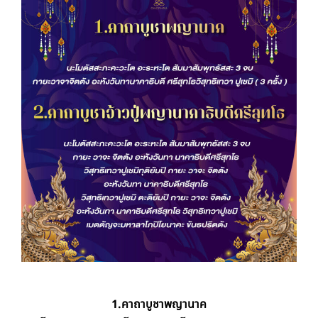
1.คาถาบูชาพญานาค