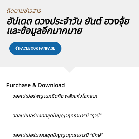
ติดตามข่าวสาร
อัปเดต ดวงประจำวัน ยันต์ ฮวงจุ้ย
และข้อมูลอีกมากมาย
FACEBOOK FANPAGE
Purchase & Download
วอลเปเปอร์พญานกถึดทือ พลังแห่งโชคลาภ
วอลเปเปอร์มงคลชุดปัญญาฤทธาบารมี “ฤาษี”
วอลเปเปอร์มงคลชุดปัญญาฤทธาบารมี “ยักษ์”